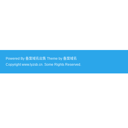
Powered By
备案域名出售
Theme by
备案域名
Copyright www.lyzsb.cn. Some Rights Reserved.