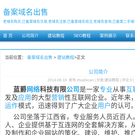
备案域名出售
老域名购买,已备案域名交易,老域名注册,已备案域名抢注,老域名查询,已备案二手域
首 页
公司简介
建站教程
SEO教程
案例展示
联系
当前位置：
备案域名出售
>
建站教程
>正文
公司简介
2014-06-19 发布:zhushican | 分类:建站教程 | 评论:0 |
蓝爵
网络
科技有限
公司
是一家
专业
从事
互
发及
应用
的大型
营销
性互联网企业。近年来
运作
模式，迅速得到了广大企业
用户
的认可
公司坐落于江西省，专业服务人员近百人
人、企业提供基于互连网的全套解决方案，
及制作和企业网站的策化、建设、维护、推