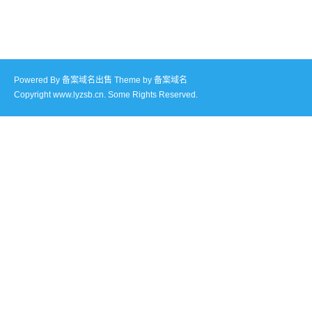
Powered By
备案域名出售
Theme by
备案域名
Copyright www.lyzsb.cn. Some Rights Reserved.