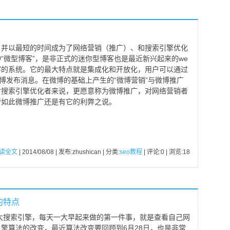
，并以最短的时间成为了网络营销（推广）、和搜索引擎优化
“微型博客”，是非正式的迷你型博客也是最近新兴起来的we
博客的系统。它的最大特点就是集成化和开放化，用户可以通过
微博发布消息。在微博的基础上产生的“微博营销”与微博推广
对搜索引擎优化者来说，更愿意称为微博推广，对网络营销者
管如此微博推广还是有它的利弊之说。
读全文
| 2014/08/08 | 发布:zhushican | 分类:
seo教程
| 评论:0 | 浏览:
18
的特点
搜索引擎，每天一大早起来做的第一件事，就是查看自己网
擎算法的改变，最近算法改变要回顾到6月28日，也是非常