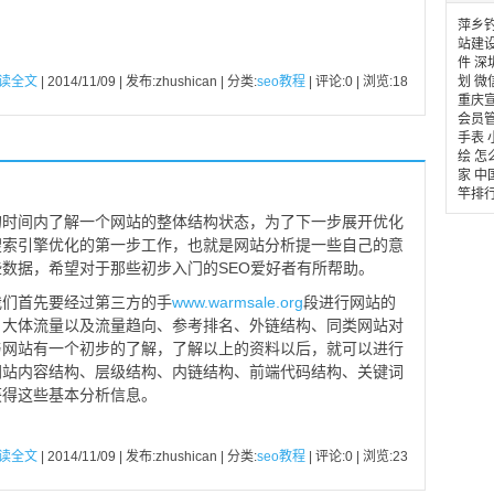
萍乡
站建
件
深
读全文
| 2014/11/09 | 发布:zhushican | 分类:
seo教程
| 评论:0 | 浏览:
18
划
微
重庆
会员
手表
绘
怎
家
中
竿排
的时间内了解一个网站的整体结构状态，为了下一步展开优化
搜索引擎优化的第一步工作，也就是网站分析提一些自己的意
数据，希望对于那些初步入门的SEO爱好者有所帮助。
我们首先要经过第三方的手
www.warmsale.org
段进行网站的
、大体流量以及流量趋向、参考排名、外链结构、同类网站对
与网站有一个初步的了解，了解以上的资料以后，就可以进行
网站内容结构、层级结构、内链结构、前端代码结构、关键词
获得这些基本分析信息。
读全文
| 2014/11/09 | 发布:zhushican | 分类:
seo教程
| 评论:0 | 浏览:
23