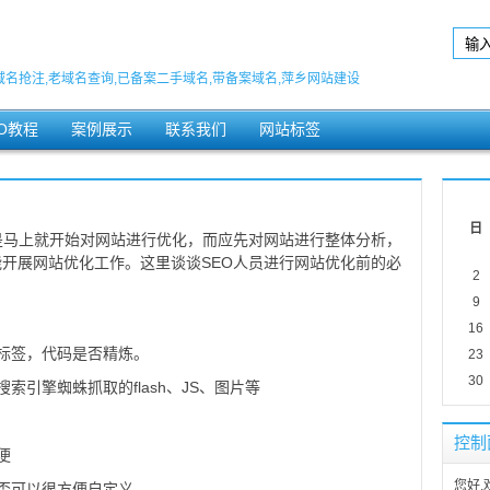
域名抢注,老域名查询,已备案二手域名,带备案域名,萍乡网站建设
EO教程
案例展示
联系我们
网站标签
日
是马上就开始对网站进行优化，而应先对网站进行整体分析，
开展网站优化工作。这里谈谈SEO人员进行网站优化前的必
2
9
16
O的标签，代码是否精炼。
23
30
索引擎蜘蛛抓取的flash、JS、图片等
控制
便
您好,
否可以很方便自定义