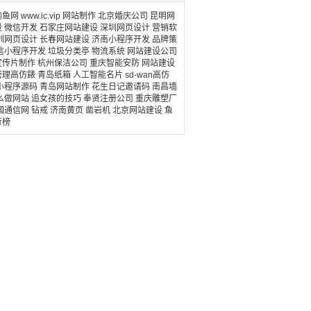
钓鱼网
www.ic.vip
网站制作
北京婚庆公司
昆明网
设
微信开发
石家庄网站建设
深圳网页设计
营销软
圳网页设计
长春网站建设
济南小程序开发
品牌策
信小程序开发
垃圾分类亭
物流系统
网站建设公司
宣传片制作
杭州保洁公司
重庆智能安防
网站建设
管理
高仿錶
青岛纸箱
人工智能名片
sd-wan
高仿
小程序源码
青岛网站制作
花生日记邀请码
南昌墙
么做网站
追女孩的技巧
奉贤注册公司
重庆雕塑厂
国通信网
钻戒
济南黄页
凿岩机
北京网站建设
鱼
行榜