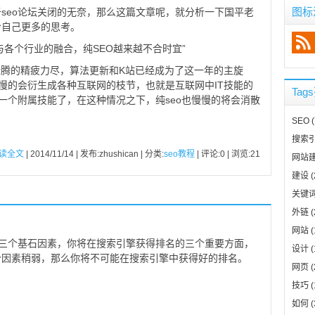
图标
seo论坛关闭的无奈，那么这篇文章呢，就分析一下国平老
给自己更多的思考。
与各个行业的融合，纯SEO越来越不合时宜”
度折腾的精疲力尽，算法更新和K站已经成为了这一年的主旋
慢慢的会衍生成各种互联网的枝节，也就是互联网中IT技能的
Tag
是一个附属技能了，在这种情况之下，纯seo也慢慢的将会消散
SEO
(
搜索
读全文
| 2014/11/14 | 发布:zhushican | 分类:
seo教程
| 评论:0 | 浏览:
21
网站
建设
(
关键
外链
(
网站
(
o三个基石因素，你将在搜索引擎获得排名的三个重要方面，
设计
(
个因素稍弱，那么你将不可能在搜索引擎中获得好的排名。
网页
(
技巧
(
如何
(