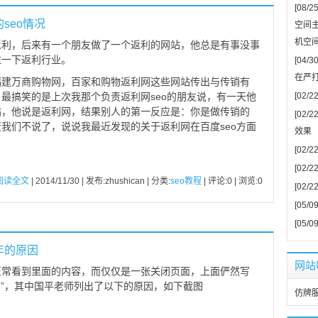
[08/25
seo情况
空间主
机空
返利，后来有一个朋友做了一个返利的网站，他总是有事没事
注一下返利行业。
[04/30
在严
福建万商购物网，百家和购物返利网这些网站传出与传销有
最搞笑的是上次我那个负责返利网seo的朋友说，有一天他
[02/22
站，他说是返利网，结果别人的第一反应是：你是做传销的
[02/22
我们不说了，说说我最近发现的关于返利网在百度seo方面
效果
[02/22
[02/22
阅读全文
| 2014/11/30 | 发布:zhushican | 分类:
seo教程
| 评论:0 | 浏览:
0
[02/22
[05/09
[05/09
年的原因
网站
正常看到里面的内容，而仅仅是一张关闭页面，上面俨然写
关闭”，其中国平老师列出了以下的原因，如下截图
仿牌