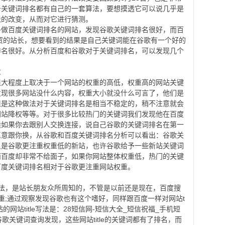
于关键词排名都有自己的一套算法，要想摸透它可以说几乎是
法的改变，从而对它进行猜测。
百度关键词排名的网站，发现谷歌关键词排名很好，而百
贸的站长，想要看到的结果是自己关键词能在谷歌有一个好的
排名很好。从分析百度和谷歌对于关键词排名，可以发现几个
重
程度上取决于一个网站的权重的高低，权重高的网站关键
发现很多网站没什么内容，权重大小就没什么可言了，他们是
但是这种做法对于关键词排名是相当不稳定的，稍不注意就会
网站降权等等。对于很多比较热门的关键词我们发现他在百度
候如果你去跟别人交换连接，说自己谷歌的关键词排名在第一
愿意跟你换，从谷歌和百度关键词排名分析可以看出：谷歌关
只是谷歌更注重权重低的新站，也许谷歌给予一些新站关键词
;而百度却非常不给面子，如果你网站整体权重低，热门的关键
百度关键词排名相对于谷歌更注重网站权重。
写法，是站长朋友众所周知的，不管是以前还是现在，百度搜
的权重;通过观察发现谷歌也有这个嗜好，同样跟百度一样对网站t
的网站title写法是：28短信网-短信大全_短信祝福_手机短
歌关键词查询发现，这些网站title的关键词都有了排名，而