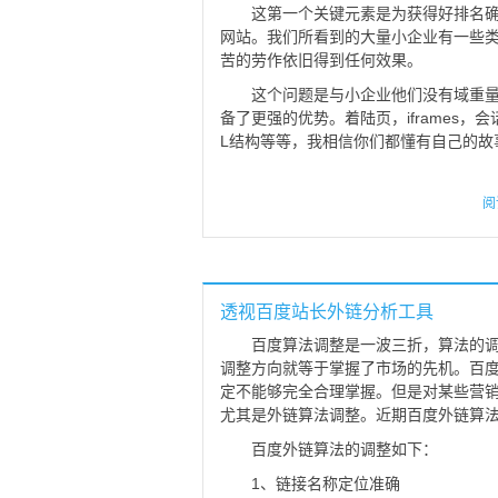
这第一个关键元素是为获得好排名
网站。我们所看到的大量小企业有一些
苦的劳作依旧得到任何效果。
这个问题是与小企业他们没有域重
备了更强的优势。着陆页，iframes，
L结构等等，我相信你们都懂有自己的故
阅
透视百度站长外链分析工具
百度算法调整是一波三折，算法的
调整方向就等于掌握了市场的先机。百
定不能够完全合理掌握。但是对某些营
尤其是外链算法调整。近期百度外链算法
百度外链算法的调整如下：
1、链接名称定位准确