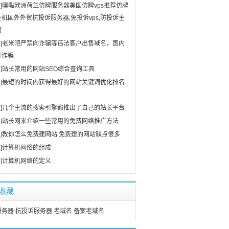
]
嚷嚸欧洲荷兰仿牌服务器美国仿牌vps推荐仿牌
机国外外贸抗投诉服务器,免投诉vps,防投诉主
间
]
老米吧严禁向诈骗等违法客户出售域名，国内
打诈骗
]
站长常用的网站SEO综合查询工具
]
最短的时间内获得最好的网站关键词优化排名
]
几个主流的搜索引擎都推出了自己的站长平台
]
站长网来介绍一些常用的免费网络推广方法
]
教你怎么免费建网站 免费建的网站缺点很多
]
计算机网络的组成
]
计算机网络的定义
收藏
服务器
抗投诉服务器
老域名
备案老域名