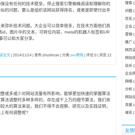
搜索
(
确保没有任何的技术壁垒，停止搜索引擎蜘蛛阅读和理解你的
类似的问题，要么是组织该网站获得排名，或者是即使付出辛
问题
(
优化
(
量来弥补技术问题。大企业可以侥幸很多，在技术方面他们具
企业
(
会话id，图片中的文本，可转位内容，meta的机器人标签和UR
营销
(
事可以和大家分享。
推广
(
网页
读全文
| 2014/11/14 | 发布:zhushican | 分类:
seo教程
| 评论:0 | 浏览:
12
网站
站长
(
企业
网络
(
分析
(
调整或多或少对网站流量有所影响，能够更加快速的掌握算法
网站
度算法调整时多种多样的，存在成千上万的细节算法，我们肯
百度
(
销较大的算法来说，我们不得不去观察、研究以及实践证明，
上有何调整呢?
域名
(
友情