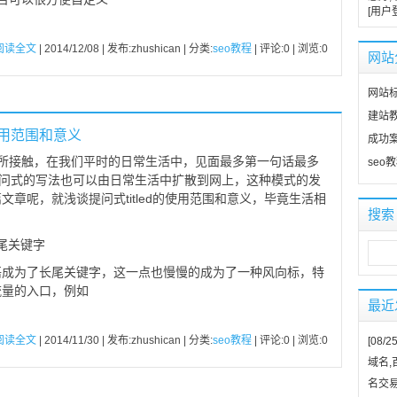
[用户
阅读全文
| 2014/12/08 | 发布:zhushican | 分类:
seo教程
| 评论:0 | 浏览:
0
网站
网站
建站
的使用范围和意义
成功
法有所接触，在我们平时的日常生活中，见面最多第一句话最多
seo
提问式的写法也可以由日常生活中扩散到网上，这种模式的发
章呢，就浅谈提问式titled的使用范围和意义，毕竟生活相
搜索
长尾关键字
语成为了长尾关键字，这一点也慢慢的成为了一种风向标，特
流量的入口，例如
最近
阅读全文
| 2014/11/30 | 发布:zhushican | 分类:
seo教程
| 评论:0 | 浏览:
0
[08/25
域名,
名交