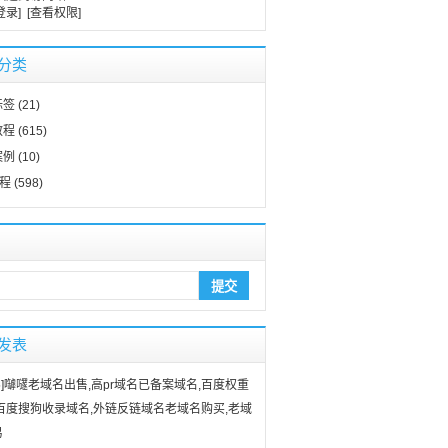
登录]
[查看权限]
分类
标签
(21)
教程
(615)
案例
(10)
教程
(598)
发表
]
嚹嚺老域名出售,高pr域名已备案域名,百度权重
百度搜狗收录域名,外链反链域名老域名购买,老域
易