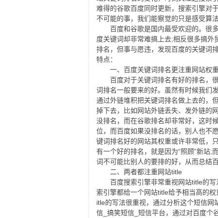
难得的谷歌百度同时更新，搜索引擎对
不可能的事，我们能察觉的只是感受算
百度和谷歌是国内最受欢迎的。很多做
度关键词却非常难搞上去;相反很多搞外
排名，但事与愿违，发现百度的关键词
特点：
一、百度关键词排名更注重网站权
百度对于关键词排名有好的排名，很大
词排名一般要来的好。虽然有时候我们
通过外链堆积把关键词排名做上去的，
掉下去，比如网站外链丢失、发外链的
没排名，而在谷歌排名却非常好，这时
位，而百度如果没排名的话，别人也不
键词排名好的网站其权重或许非常低，
有一个好的排名，就是因为“照顾”新站
词不可能比别人的要排的好，从而总结
二、两者都注重网站title
百度搜索引擎非常重视网站title的
索引擎都给一个网站title给予相当高
itle的写法很重视，通过分析这个短信网站
信_搞笑短信_短信平台，通过对百度个谷