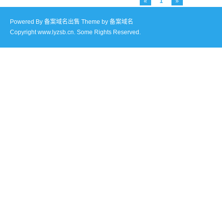
«
1
»
Powered By
备案域名出售
Theme by
备案域名
Copyright www.lyzsb.cn. Some Rights Reserved.