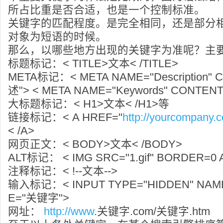
所占比重是否合适，也是一个控制标准。
关键字的匹配程度。是完全相同，还是部分
对象为短语的时候。
那么，以哪些地方出现的关键字为准呢？主
标题标记：< TITLE>文本< /TITLE>
META标记：< META NAME="Description
述"> < META NAME="Keywords" CONTE
大标题标记：< H1>文本< /H1>等
链接标记：< A HREF="
http://yourcompany.
< /A>
网页正文：< BODY>文本< /BODY>
ALT标记： < IMG SRC="1.gif" BORDER=0
注释标记：< !--文本-->
输入标记：< INPUT TYPE="HIDDEN" NAME
E="关键字">
网址：
http://www
.关键字.com/关键字.htm