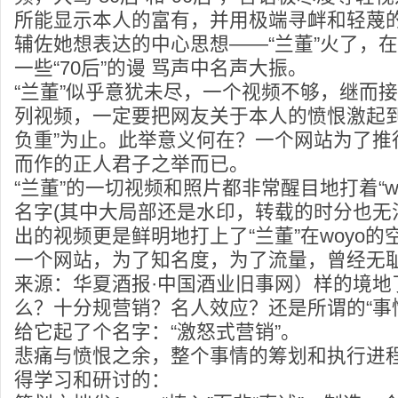
所能显示本人的富有，并用极端寻衅和轻蔑
辅佐她想表达的中心思想——“兰董”火了，在“8
一些“70后”的谩 骂声中名声大振。
“兰董”似乎意犹未尽，一个视频不够，继而
列视频，一定要把网友关于本人的愤恨激起到
负重”为止。此举意义何在？一个网站为了推
而作的正人君子之举而已。
“兰董”的一切视频和照片都非常醒目地打着“woy
名字(其中大局部还是水印，转载的时分也无
出的视频更是鲜明地打上了“兰董”在woyo的
一个网站，为了知名度，为了流量，曾经无
来源：华夏酒报·中国酒业旧事网）样的境地
么？十分规营销？名人效应？还是所谓的“事
给它起了个名字：“激怒式营销”。
悲痛与愤恨之余，整个事情的筹划和执行进
得学习和研讨的：