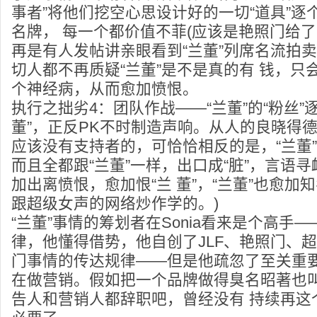
事者”将他们挖空心思设计好的一切“道具”逐
名牌， 每一个都价值不菲(应该是艳照门给了
再是有人发帖讲亲眼看到“兰董”列席名流拍
切人都不再质疑“兰董”是不是真的有 钱，只会
个神经病，从而愈加愤恨。
执行之拙劣4：团队作战——“兰董”的“粉丝”
董”，正反PK不时制造声响。从人的良晓得德下
应该没有支持者的，可恰恰相反的是，“兰董
而且全都跟“兰董”一样，出口成“脏”，言语
加出离愤恨，愈加恨“兰 董”，“兰董”也愈加
跟超级女声的网络炒作学的。)
“兰董”事情的筹划者在Sonia看来是个高手
律，他懂得借势，他自创了JLF、艳照门、
门事情的传达规律——但是他疏忽了至关重
在做营销。假如把一个品牌做得臭名昭著也叫
告人和营销人都辞职吧，曾经没有 持续再这