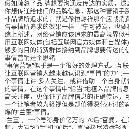
假如疏忽了品 牌想要沟通及传达的实质，遗
你想传递给他们的品牌信息，那这种营销手
非品牌所追求的，就是像恒源祥那个应战消费
告事情所追求的效果一样—“宁可被骂，也要
综上所述，网络营销应该追求的最高境界似
用互联网媒体(包括互联网官方媒体和自媒体
够多的目的消费群体接纳到品牌想要传达的
事情营销是个思绪
“事情营销”似乎是一个很好的处理方式。互
让互联网营销人越来越认识到“事情”的力气
个事情让许 多人关注，或许借助一个自身就
的事情，在这个事情中“恰当”地植入品牌信
高关注度，更保证了品牌信息的正确传达，可
一个让笔者较为轻视但是却值得深化研讨的
爆的“兰董”事情。
“兰董”，一个号称身价亿万的“70后”富婆，
频，大骂“80后”和“90后”，言语极尽凌辱轻视