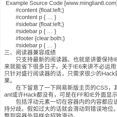
Example Source Code [www.minglian8.com
#content {float:left;}
#content p { … }
#sidebar {float:left;}
#sidebar p { … }
#footer {clear:both;}
#sidebar p { … }
三、阅读器兼容成绩
只支持最新的阅读器。也就是讲要保持IE5和
来就能省下很多日子。关于IE6来讲不必运用
只针对盛行阅读器的话，只需求很少的Hac
果。
在下留意了一下网易新版主页的CSS，其中居
ant或许Hack都没有，可是在FF和IE外面
包括浮动元素一切在容器内的内容都应该
持分歧。假如过大的话就会滑动到错误地位。运
整到容器外异样会招致滑动。