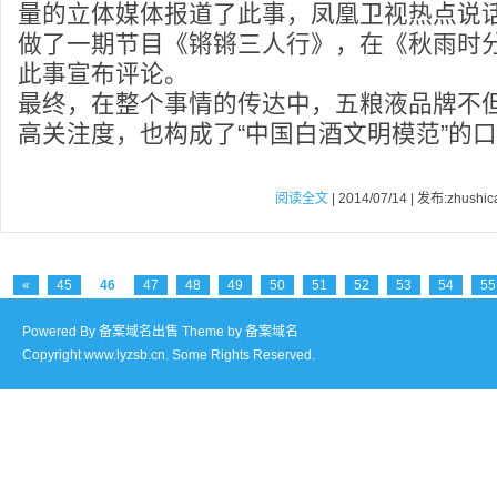
量的立体媒体报道了此事，凤凰卫视热点说
做了一期节目《锵锵三人行》，在《秋雨时
此事宣布评论。
最终，在整个事情的传达中，五粮液品牌不
高关注度，也构成了“中国白酒文明模范”的
阅读全文
| 2014/07/14 | 发布:zhushic
«
45
46
47
48
49
50
51
52
53
54
55
Powered By
备案域名出售
Theme by
备案域名
Copyright www.lyzsb.cn. Some Rights Reserved.