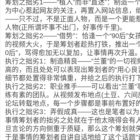
筹划之拙劣1——“植入”而非“直述”：制造
为中心惹起网友的关注，再置入网站信息，
——只不过，不是正面人物，而是一个更能
人物(正所谓坏事不出门，好事传千里)。
筹划之拙劣2——“借势”：恰逢一个“90后”女孩
的视频大火，于是筹划者趁热打铁，推出一个“
0后”，骂得愈加无以复加，让事情再次升温
执行之拙劣1：制造精良——“兰董”的一切
高的，而且处处可以表现出筹划者的“用心良
细节都处置得非常慎重，并给之后的执行打
执行之拙劣2：职业推手——可以看出“兰董
练有素的团队。从视频发布地点(土豆、六间
论坛转载地点，每一个步骤都是事前布置好
执行之拙劣3：弄假成真——这也是笔者以
事情筹划者的拙劣之处就在于他太晓得会有
旦言论的方向侧重于质疑，那么这个筹划就
于是事情的筹划者自讲自话地给了这个话题“证