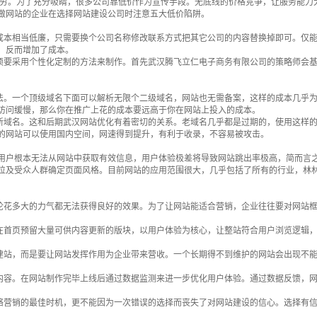
穷。为了充分吸睛，很多
公司
靠低价作为宣传手段。无底线的
价格
竞争，让
服务
能力
做网站的企业在选择网站建设公司时注意五大低价陷阱。
本相当低廉，只需要换个公司名称修改联系方式把其它公司的内容替换掉即可。仅能
，反而增加了成本。
要采用个性化定制的方法来制作。首先武汉腾飞立仁电子商务有限公司的策略师会基
。一个顶级域名下面可以解析无限个二级域名，网站也无需备案，这样的成本几乎为
访问缓慢，那么你在推广上花的成本要远高于你在网站上投入的成本。
域名。这和后期武汉网站优化有着密切的关系。老域名几乎都是过期的，使用这样的
的网站可以使用国内空间，网速得到提升，有利于收录，不容易被攻击。
用户根本无法从网站中获取有效信息，用户体验极差将导致网站跳出率极高，简而言
及受众人群确定页面风格。目前网站的应用范围很大，几乎包括了所有的行业，林林
花多大的力气都无法获得良好的效果。为了让网站能适合营销，企业往往要对网站框
首页预留大量可供内容更新的版块，以用户体验为核心，让整站符合用户浏览逻辑，
站，而是要让网站发挥作用为企业带来营收。一个长期得不到维护的网站会出现不能
容。在网站制作完毕上线后通过数据监测来进一步优化用户体验。通过数据反馈，网
络营销的最佳时机，更不能因为一次错误的选择而丧失了对网站建设的信心。选择有