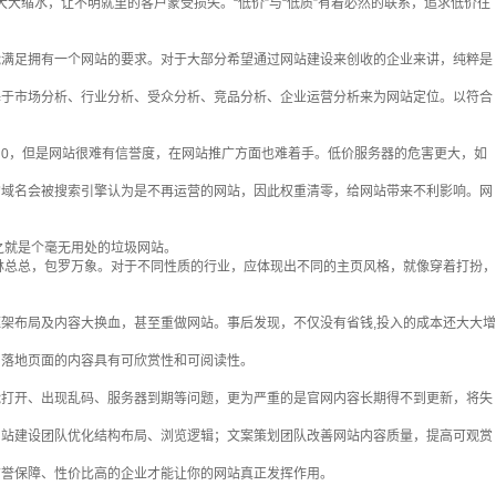
大大缩水，让不明就里的
客户
蒙受损失。“低价”与“低质”有着必然的联系，追求低价往
满足拥有一个网站的要求。对于大部分希望通过网站建设来创收的企业来讲，纯粹是
于市场分析、行业分析、受众分析、竞品分析、企业运营分析来为网站定位。以符合
0，但是网站很难有信誉度，在网站推广方面也难着手。低价服务器的危害更大，如
域名会被搜索引擎认为是不再运营的网站，因此权重清零，给网站带来不利影响。网
之就是个毫无用处的垃圾网站。
总总，包罗万象。对于不同性质的行业，应体现出不同的主页风格，就像穿着打扮，
架布局及内容大换血，甚至重做网站。事后发现，不仅没有省钱,投入的成本还大大增
落地页面的内容具有可欣赏性和可阅读性。
打开、出现乱码、服务器到期等问题，更为严重的是官网内容长期得不到更新，将失
站建设团队优化结构布局、浏览逻辑；文案策划团队改善网站内容质量，提高可观赏
信誉保障、性价比高的企业才能让你的网站真正发挥作用。