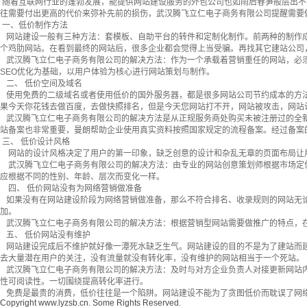
随着
互联网
行业的蓬勃
发展
，能提供
网站建设
服务的
外包
公司也如雨后春笋般
层
出不
往需要付出更高的代价来弥补先前的损伤，武汉腾飞立仁电子商务有限公司提醒需要
一、低价制作方法
网站建设一般有三种方法：套模板、自助平台的转件和定制化制作。前两种的制作成
个鸡肋网站。在看到最终的网站后，很多企业都会觉得上当受骗。再找其它建站公司
武汉腾飞立仁电子商务有限公司的解决方法：作为一个承载着营销重任的网站，必须
SEO优化为基础，以用户体验为核心进行网站策划与制作。
二、 低价空间及域名
使用免费的二级域名或者使用低价的国外服务器，都是很多网站公司节约成本的方法
果今天你花钱去做百度，去做快照排名，但是今天您网站打不开，网站被攻击，网站
武汉腾飞立仁电子商务有限公司的解决方法是从正规服务商处购买未被注册过的全新
站备案也非常重要，曼朗帮助企业使用真实资料按照国家规定的流程备案。经过备案
三、 低价设计风格
网站的设计风格决定了用户的第一印象，缺乏创意的设计和杂乱无章的页面布局让
武汉腾飞立仁电子商务有限公司的解决方法：由专业的网站创意策划师根据市场定位
应根据不同的性别、年龄、层次而变化一样。
四、 低价网站没有为网络营销做准备
如果没有在网站建设阶段为网络营销做准备，那么不符合排名、收录规则的网站无论
加。
武汉腾飞立仁电子商务有限公司的解决方法：根据营销型网站需要做推广的特点，在
五、 低价网站没有维护
网站建设完成后不维护就好像一潭死水缺乏生气。网站建设的目的不是为了建站而建
去大量潜在用户的关注，没有流量就没有转化率，没有维护的网站相当于一个死站。
武汉腾飞立仁电子商务有限公司的解决方法：及时与对方企业负责人对接更新网站内
性可阅读性。一切围绕提高转化率进行。
免费是最贵的消费，低价往往是一个陷阱。网站建设不能为了贪图低价而耽误了网
Copyright www.lyzsb.cn. Some Rights Reserved.