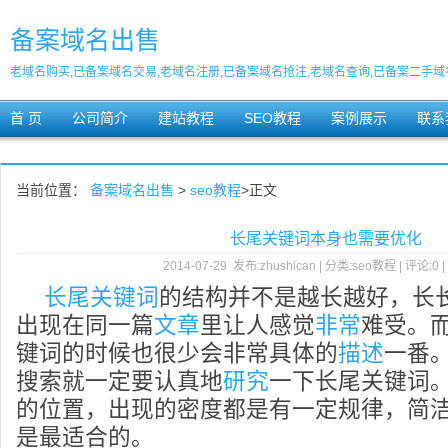
备案域名出售
老域名购买,已备案域名交易,老域名注册,已备案域名抢注,老域名查询,已备案二手域
首 页
公司简介
建站教程
SEO教程
案例展示
联系
当前位置：
备案域名出售
>
seo教程
>正文
长尾关键词本身也需要优化
2014-07-29 发布:zhushican | 分类:seo教程 | 评论:0 
长尾关键词
的结构并不是越长越好，长
出现在同一篇
文章
里让人感觉
非常
难受。
键词的时候也很少会非常具体的
描述
一番
搜索就一定要认真地
研究
一下长尾关键词
的位置，出现的密度都是有一定规律，简
是最适合的。