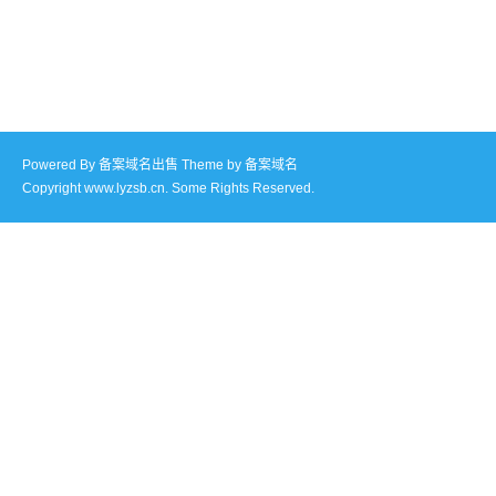
Powered By
备案域名出售
Theme by
备案域名
Copyright www.lyzsb.cn. Some Rights Reserved.