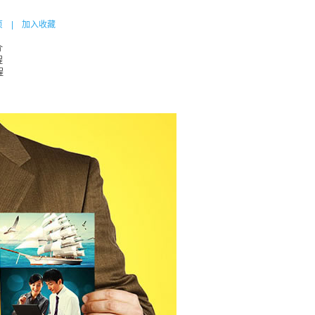
页
|
加入收藏
介
程
程