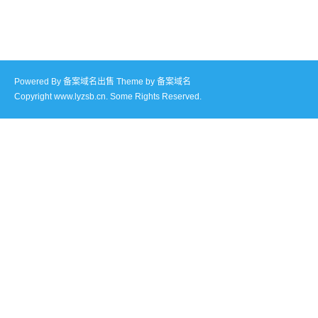
Powered By
备案域名出售
Theme by
备案域名
Copyright www.lyzsb.cn. Some Rights Reserved.