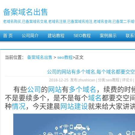
备案域名出售
老域名购买,已备案域名交易,老域名注册,已备案域名抢注,老域名查询,已备案二手域
首 页
公司简介
建站教程
SEO教程
案例展示
联系
当前位置：
备案域名出售
>
seo教程
>正文
公司的网站有多个域名,每个域名都要交
2018-12-25 发布:zhushican | 分类:seo教程 | 评论:0 
有些
公司
的
网站
有
多个域名
，续费的时
不是要续多个，是不是每个
域名
都要交空
种
情况
，今天建晨
网站建设
就来给大家讲