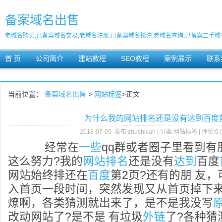
备案域名出售
老域名购买,已备案域名交易,老域名注册,已备案域名抢注,老域名查询,已备案二手域
首 页
公司简介
建站教程
SEO教程
案例展示
联系
当前位置：
备案域名出售
>
网站标签
>正文
为什么我的网站排名还是没有达到百度
2018-07-05 发布:zhushican | 分类:网站标签 | 评论:0 
经常在
一些
qq群或者圈子里看到有
这么努力?我的
网站排名
还是没有
达到
百度
网站始终排还在
百度
第2页?还有的朋 友
入首页一段时间，突然发现又从首页掉下
燎啊，各类猜测就出来了，是不是我没写
改动网站了?是不是 有垃圾
外链
了?各种猜