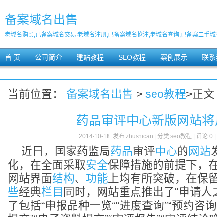
备案域名出售
老域名购买,已备案域名交易,老域名注册,已备案域名抢注,老域名查询,已备案二手域
首 页
公司简介
建站教程
SEO教程
案例展示
联系
当前位置：
备案域名出售
>
seo教程
>正文
药品审评中心新版网站将
2014-10-18 发布:zhushican | 分类:seo教程 | 评论:0 
近日，国家药监局
药品
审评
中心
的
网站
化，在全面采取
安全
保障措施的前提下，
网站界面
结构
、
功能
上均有所突破，在保
些
经典
栏目
同时，网站重点推出了“申请人
了包括“申报品种一览”“进度查询”“预约咨询