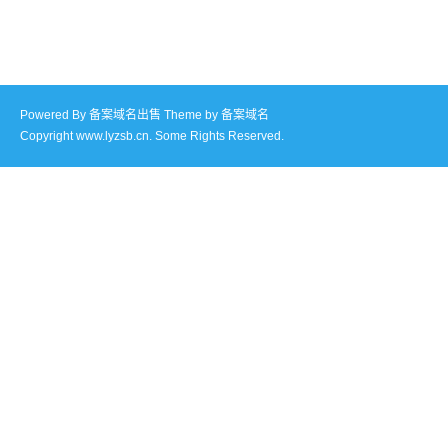
Powered By
备案域名出售
Theme by
备案域名
Copyright www.lyzsb.cn. Some Rights Reserved.